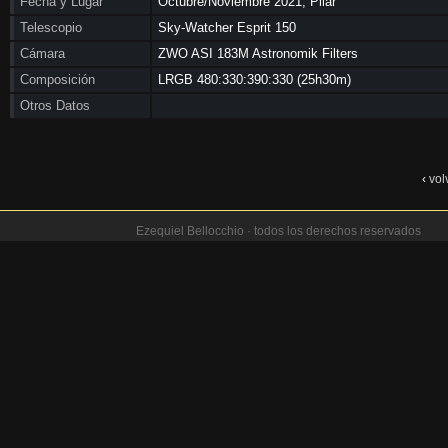
Fecha y Lugar
Octubre/Noviembre 2021, Pilar
Telescopio
Sky-Watcher Esprit 150
Cámara
ZWO ASI 183M Astronomik Filters
Composición
LRGB 480:330:390:330 (25h30m)
Otros Datos
‹
vol
Ezequiel Bellocchio · todos los derechos reservados