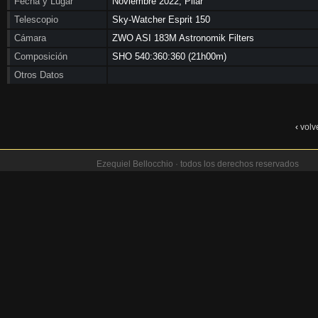
Fecha y Lugar
Noviembre 2022, Pilar
Telescopio
Sky-Watcher Esprit 150
Cámara
ZWO ASI 183M Astronomik Filters
Composición
SHO 540:360:360 (21h00m)
Otros Datos
‹
volv
Ezequiel Bellocchio · todos los derechos reservados