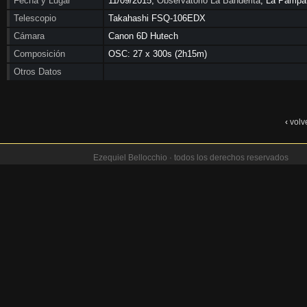
Fecha y Lugar
11/09/2015,
Observatorio La Banderita
, La Pampa
Telescopio
Takahashi FSQ-106EDX
Cámara
Canon 6D Hutech
Composición
OSC: 27 x 300s (2h15m)
Otros Datos
‹
volv
Ezequiel Bellocchio · todos los derechos reservados